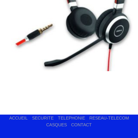
ACCUEIL
SECURITE
TELEPHONIE
RESEAU-TELECOM
CASQUES
CONTACT