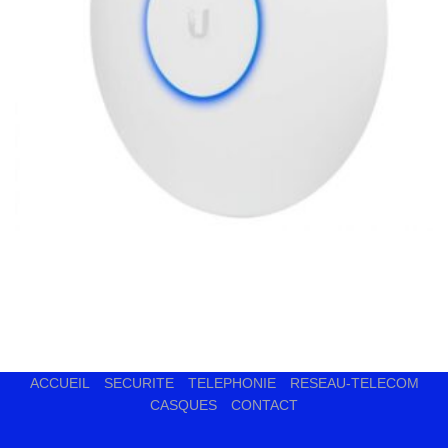
ACCUEIL
SECURITE
TELEPHONIE
RESEAU-TELECOM
CASQUES
CONTACT