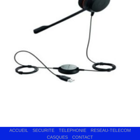
ACCUEIL
SECURITE
TELEPHONIE
RESEAU-TELECOM
CASQUES
CONTACT