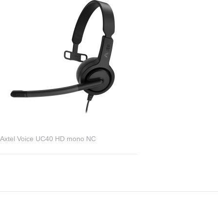
Axtel Voice UC40 HD mono NC