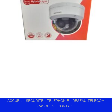
ACCUEIL
SECURITE
TELEPHONIE
RESEAU-TELECOM
CASQUES
CONTACT